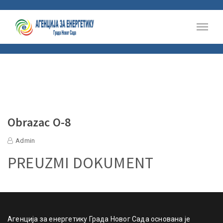
Obrazac O-8
Admin
PREUZMI DOKUMENT
Агенција за енергетику Града Новог Сада основана је