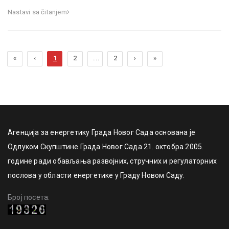
Nastavi sa čitanjem
«
‹
1
2
...
2
›
»
Агенција за енергетику Града Новог Сада основана је
Одлуком Скупштине Града Новог Сада 21. октобра 2005.
године ради обављања развојних, стручних и регулаторних
послова у области енергетике у Граду Новом Саду.
Број посета: