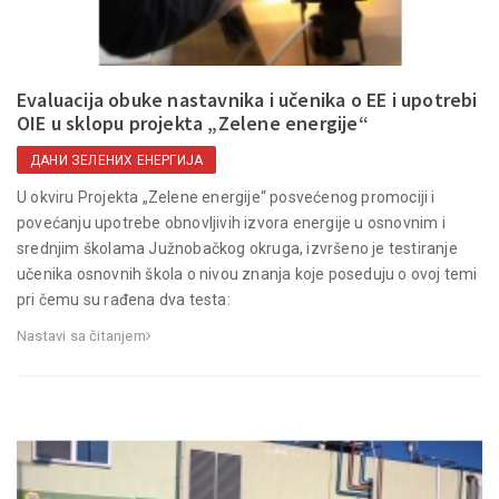
Evaluacija obuke nastavnika i učenika o EE i upotrebi
OIE u sklopu projekta „Zelene energije“
ДАНИ ЗЕЛЕНИХ ЕНЕРГИЈА
U okviru Projekta „Zelene energije“ posvećenog promociji i
povećanju upotrebe obnovljivih izvora energije u osnovnim i
srednjim školama Južnobačkog okruga, izvršeno je testiranje
učenika osnovnih škola o nivou znanja koje poseduju o ovoj temi
pri čemu su rađena dva testa:
Nastavi sa čitanjem