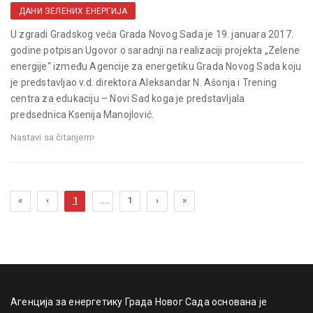
ДАНИ ЗЕЛЕНИХ ЕНЕРГИЈА
U zgradi Gradskog veća Grada Novog Sada je 19. januara 2017.
godine potpisan Ugovor o saradnji na realizaciji projekta „Zelene
energije“ između Agencije za energetiku Grada Novog Sada koju
je predstavljao v.d. direktora Aleksandar N. Ašonja i Trening
centra za edukaciju – Novi Sad koga je predstavljala
predsednica Ksenija Manojlović.
Nastavi sa čitanjem
«
‹
1
...
1
›
»
Агенција за енергетику Града Новог Сада основана је