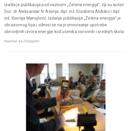
izašla je publikacija pod nazivom „Zelena energija”, čiji su autori
Doc. dr Aleksandar N. Ašonja, dipl. inž. Elizabeta Aliđukić i dipl.
inž. Ksenija Manojlović. Izdanje publikacije „Zelena energija” je
obrazovnog tipa i odnosi se na promovisanje upotrebe
obnovljivih izvora energije kod učenika osnovnih i srednjih škola.
Nastavi sa čitanjem