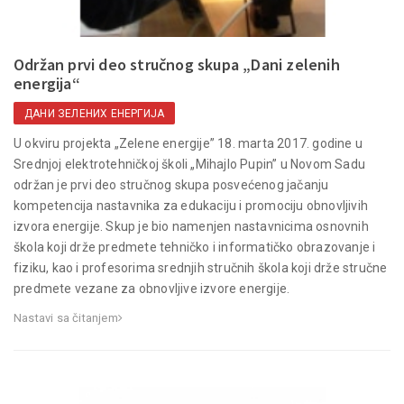
Održan prvi deo stručnog skupa „Dani zelenih
energija“
ДАНИ ЗЕЛЕНИХ ЕНЕРГИЈА
U okviru projekta „Zelene energije” 18. marta 2017. godine u
Srednjoj elektrotehničkoj školi „Mihajlo Pupin” u Novom Sadu
održan je prvi deo stručnog skupa posvećenog jačanju
kompetencija nastavnika za edukaciju i promociju obnovljivih
izvora energije. Skup je bio namenjen nastavnicima osnovnih
škola koji drže predmete tehničko i informatičko obrazovanje i
fiziku, kao i profesorima srednjih stručnih škola koji drže stručne
predmete vezane za obnovljive izvore energije.
Nastavi sa čitanjem