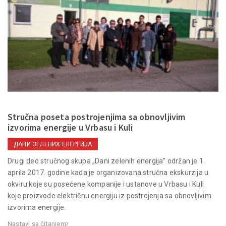
Stručna poseta postrojenjima sa obnovljivim
izvorima energije u Vrbasu i Kuli
ДАНИ ЗЕЛЕНИХ ЕНЕРГИЈА
Drugi deo stručnog skupa „Dani zelenih energija” održan je 1.
aprila 2017. godine kada je organizovana stručna ekskurzija u
okviru koje su posećene kompanije i ustanove u Vrbasu i Kuli
koje proizvode električnu energiju iz postrojenja sa obnovljivim
izvorima energije.
Nastavi sa čitanjem