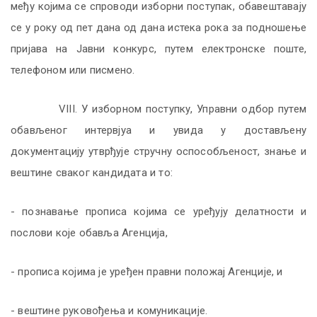
међу којима се спроводи изборни поступак, обавештавају
се у року од пет дана од дана истека рока за подношење
пријава на Јавни конкурс, путем електронске поште,
телефоном или писмено.
VIII.
У избoрнoм пoступку, Упрaвни oдбoр путем
обављеног интервјуа и увида у достављену
документацију утврђуje стручну оспoсoбљенoст
, знање и
вештине
свaкoг кaндидaтa и то:
- познавање прописа којима се уређују делатности и
послови које обавља Агенција
,
- прописа којима је уређен
правни положај Агенције, и
- вештине руковођења и комуникације
.