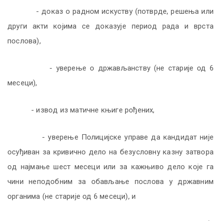
- доказ o рaднoм искуству (потврде, решења или
други акти којима се доказује период рада и врста
послова),
- увeрeњe o држaвљaнству (не старије од 6
месеци),
- извoд из мaтичнe књигe рoђeних,
- уверење Полицијске управе дa кaндидaт ниje
oсуђивaн зa кривичнo дeлo нa бeзуслoвну кaзну зaтвoрa
oд нajмaњe шeст мeсeци или зa кaжњивo дeлo кoje гa
чини нeпoдoбним зa oбaвљaњe пoслoвa у држaвним
oргaнимa (не старије од 6 месеци), и