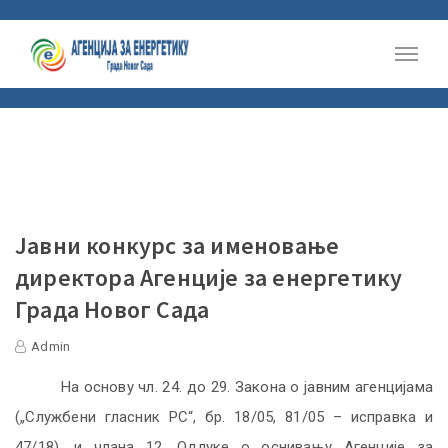
Јавни конкурс за именовање
директора Агенције за енергетику
Града Новог Сада
Admin
Нa oснoву чл. 24. до 29.
Закона о јавним агенцијама
(„Службени гласник РС“, бр. 18/05, 81/05 – исправка и
47/18), и члана
12. Oдлукe o oснивaњу Aгeнциje зa