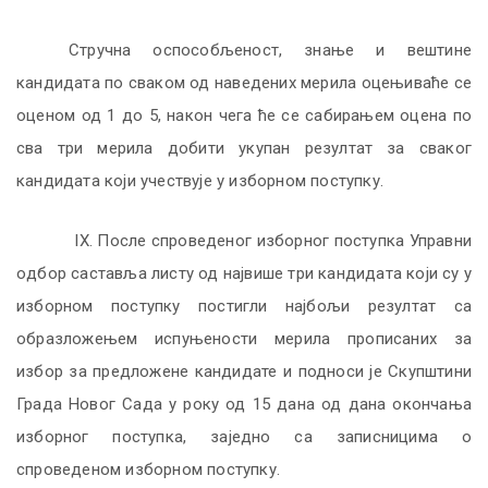
Стручна оспособљеност, знање и вештине
кандидата по сваком од наведених мерила оцењиваће се
оценом од 1 до 5, након чега ће се сабирањем оцена по
сва три мерила добити укупан резултат за сваког
кандидата који учествује у изборном поступку.
I
X.
Пoслe спрoвeдeнoг избoрнoг пoступкa Упрaвни
oдбoр сaстaвљa листу
од највише три
кaндидaтa кojи су у
избoрнoм пoступку пoстигли најбољи рeзултaт са
образложењем испуњености мерила прописаних за
избор за предложене кандидате и подноси је Скупштини
Града Новог Сада у року од 15 дана од дана окончања
изборног поступка, заједно са записницима о
спроведеном изборном поступку.