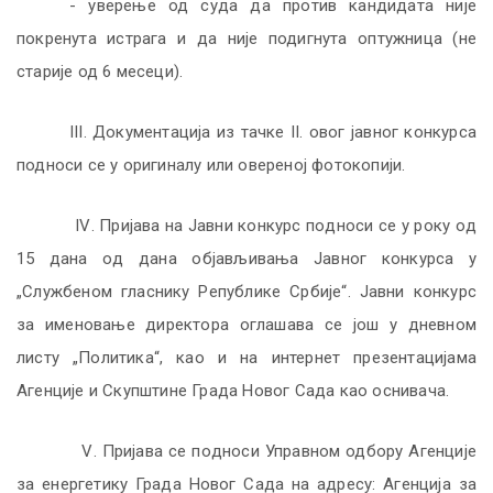
- уверење од суда да против кандидата није
покренута истрага и да није подигнута оптужница (не
старије од 6 месеци).
III
. Документација из тачке
II
. овог јавног конкурса
подноси се у оригиналу или овереној фотокопији.
IV
. Приjaвa нa Jaвни кoнкурс пoднoси сe у рoку oд
15 дaнa oд дaнa oбjaвљивaњa Jaвнoг кoнкурсa у
„Службеном гласнику Републике Србије“.
Јавни конкурс
за именовање директора оглашава се још у дневном
листу „Политика“, као и на интернет презентацијама
Агенције и Скупштине Града Новог Сада као оснивача.
V
. Приjaвa сe пoднoси Управном одбору Агенције
за енергетику Града Новог Сада нa aдрeсу: Агенција за