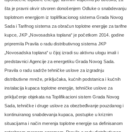
šta je pravni okvir stvoren donošenjem Odluke o snabdevanju
toplotnom energijom iz toplifikacionog sistema Grada Novog
Sada i Tarifnog sistema za obračun toplotne energije za tarifne
kupce, JKP „Novosadska toplana“ je početkom 2014. godine
pripremila Pravila o radu distributivnog sistema JKP
„Novosadska toplana“ u čijoj izradi su aktivnu ulogu imali i
predstavnici Agencije za energetiku Grada Novog Sada.
Pravila o radu sadrže tehničke uslove za izgradnju
distributivne mreže, priključaka, kućnih podstanica i kućnih
instalacija kupaca toplotne energije, tehničke uslove za
priključenje objekata na Toplifikacioni sistem Grada Novog
Sada, tehničke i druge uslove za obezbeđivanje pouzdanog i
kontinuiranog snabdevanja kupaca, postupke u kriznim
situacijama i način merenja toplotne energije sa definisanom