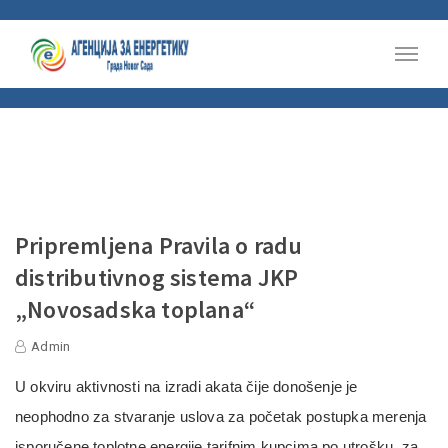
Pripremljena Pravila o radu
distributivnog sistema JKP
„Novosadska toplana“
Admin
U okviru aktivnosti na izradi akata čije donošenje je
neophodno za stvaranje uslova za početak postupka merenja
isporučene toplotne energije tarifnim kupcima po utrošku, za